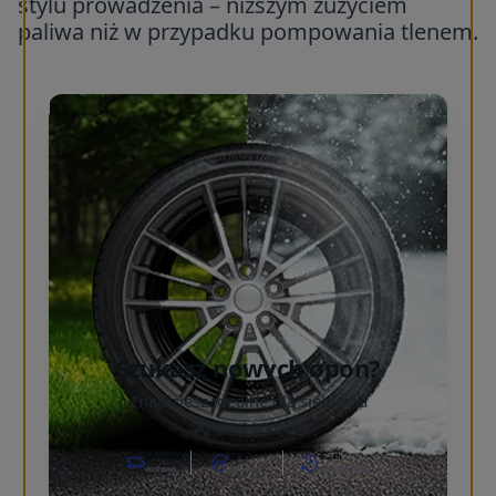
stylu prowadzenia – niższym zużyciem
paliwa niż w przypadku pompowania tlenem.
Szukasz nowych opon?
Znajdziesz idealne dla siebie na
sklepopon.com
Darmowa
30 dni
w 24h
dostawa
na zwrot
wysyłka opon