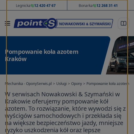
Legnicka
12 420 47 67
Bonarka
12 268 31 41
Pompowanie koła azotem
Kraków
Mechanika - OponySerwis.pl
>
Usługi
>
Opony
>
Pompowanie koła azotem
W serwisach Nowakowski & Szymański w
Krakowie oferujemy pompowanie kół
azotem. To rozwiązanie, które wywodzi się z
wyścigów samochodowych i przekłada się
na większe bezpieczeństwo jazdy, mniejsze
ryzyko uszkodzenia kół oraz lepsze