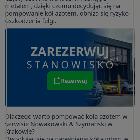
metalem, dzięki czemu decydując się na
pompowanie kół azotem, obniża się ryzyko
uszkodzenia felgi.
ZAREZERWUJ
STANOWISKO
Rezerwuj
Dlaczego warto pompować koła azotem w
serwisie Nowakowski & Szymański w
Krakowie?
Decydując się na napełnianie kół azotem w