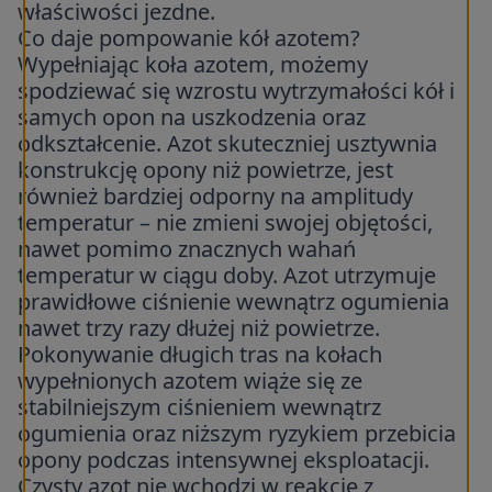
właściwości jezdne.
Co daje pompowanie kół azotem?
Wypełniając koła azotem, możemy
spodziewać się wzrostu wytrzymałości kół i
samych opon na uszkodzenia oraz
odkształcenie. Azot skuteczniej usztywnia
konstrukcję opony niż powietrze, jest
również bardziej odporny na amplitudy
temperatur – nie zmieni swojej objętości,
nawet pomimo znacznych wahań
temperatur w ciągu doby. Azot utrzymuje
prawidłowe ciśnienie wewnątrz ogumienia
nawet trzy razy dłużej niż powietrze.
Pokonywanie długich tras na kołach
wypełnionych azotem wiąże się ze
stabilniejszym ciśnieniem wewnątrz
ogumienia oraz niższym ryzykiem przebicia
opony podczas intensywnej eksploatacji.
Czysty azot nie wchodzi w reakcję z