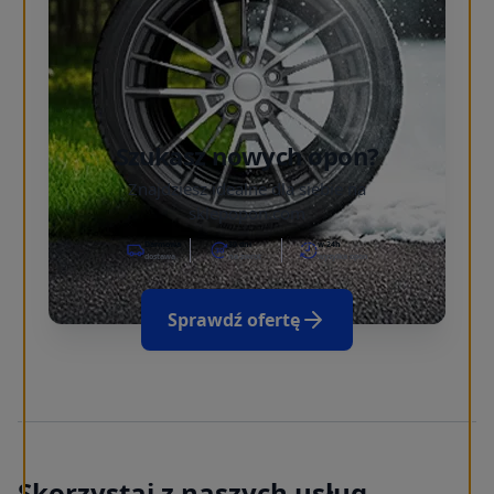
Szukasz nowych opon?
Znajdziesz idealne dla siebie na
sklepopon.com
Darmowa
30 dni
w 24h
dostawa
na zwrot
wysyłka opon
Sprawdź ofertę
Skorzystaj z naszych usług