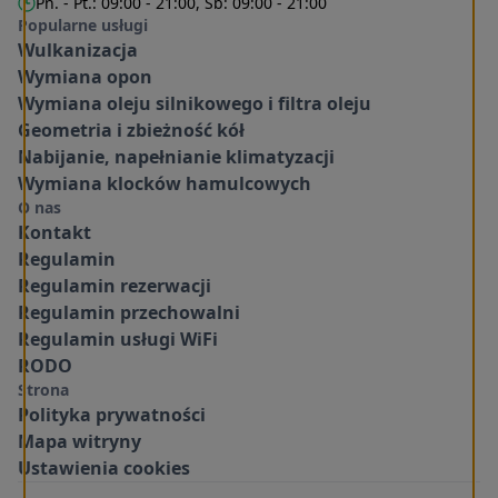
Pn. - Pt.: 09:00 - 21:00, Sb: 09:00 - 21:00
Popularne usługi
Wulkanizacja
Wymiana opon
Wymiana oleju silnikowego i filtra oleju
Geometria i zbieżność kół
Nabijanie, napełnianie klimatyzacji
Wymiana klocków hamulcowych
O nas
Kontakt
Regulamin
Regulamin rezerwacji
Regulamin przechowalni
Regulamin usługi WiFi
RODO
Strona
Polityka prywatności
Mapa witryny
Ustawienia cookies