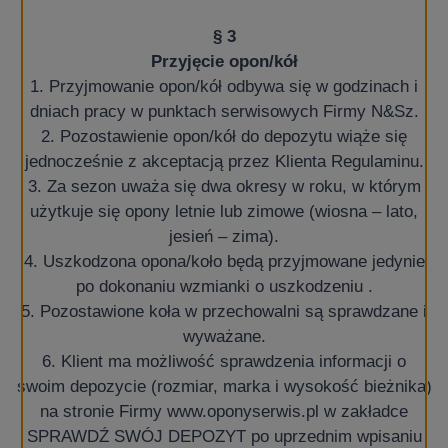
§ 3
Przyjęcie opon/kół
1. Przyjmowanie opon/kół odbywa się w godzinach i
dniach pracy w punktach serwisowych Firmy N&Sz.
2. Pozostawienie opon/kół do depozytu wiąże się
jednocześnie z akceptacją przez Klienta Regulaminu.
3. Za sezon uważa się dwa okresy w roku, w którym
użytkuje się opony letnie lub zimowe (wiosna – lato,
jesień – zima).
4. Uszkodzona opona/koło będą przyjmowane jedynie
po dokonaniu wzmianki o uszkodzeniu .
5. Pozostawione koła w przechowalni są sprawdzane i
wyważane.
6. Klient ma możliwość sprawdzenia informacji o
swoim depozycie (rozmiar, marka i wysokość bieżnika)
na stronie Firmy
www.oponyserwis.pl
w zakładce
SPRAWDŹ SWÓJ DEPOZYT po uprzednim wpisaniu