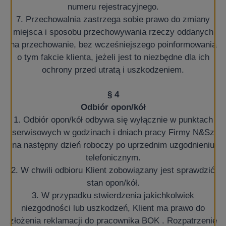
numeru rejestracyjnego.
7. Przechowalnia zastrzega sobie prawo do zmiany
miejsca i sposobu przechowywania rzeczy oddanych
na przechowanie, bez
wcześniejszego poinformowania
o tym fakcie klienta, jeżeli jest to
niezbędne dla ich
ochrony przed utratą i uszkodzeniem.
§ 4
Odbiór opon/kół
1. Odbiór opon/kół odbywa się wyłącznie w punktach
serwisowych w godzinach i dniach pracy Firmy N&Sz
na następny dzień roboczy po uprzednim uzgodnieniu
telefonicznym.
2. W chwili odbioru Klient zobowiązany jest sprawdzić
stan opon/kół.
3. W przypadku stwierdzenia jakichkolwiek
niezgodności lub uszkodzeń, Klient ma prawo do
złożenia reklamacji do pracownika BOK . Rozpatrzenie