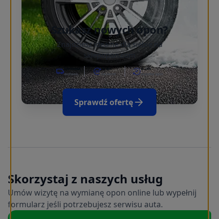
Szukasz nowych opon?
Znajdziesz idealne dla siebie na
sklepopon.com
Darmowa
30 dni
w 24h
dostawa
na zwrot
wysyłka opon
Sprawdź ofertę
Skorzystaj z naszych usług
Umów wizytę na wymianę opon online lub wypełnij
formularz jeśli potrzebujesz serwisu auta.