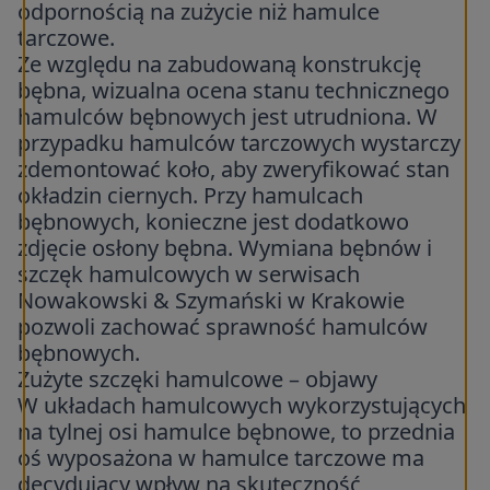
odpornością na zużycie niż hamulce
tarczowe.
Ze względu na zabudowaną konstrukcję
bębna, wizualna ocena stanu technicznego
hamulców bębnowych jest utrudniona. W
przypadku hamulców tarczowych wystarczy
zdemontować koło, aby zweryfikować stan
okładzin ciernych. Przy hamulcach
bębnowych, konieczne jest dodatkowo
zdjęcie osłony bębna. Wymiana bębnów i
szczęk hamulcowych w serwisach
Nowakowski & Szymański w Krakowie
pozwoli zachować sprawność hamulców
bębnowych.
Zużyte szczęki hamulcowe – objawy
W układach hamulcowych wykorzystujących
na tylnej osi hamulce bębnowe, to przednia
oś wyposażona w hamulce tarczowe ma
decydujący wpływ na skuteczność