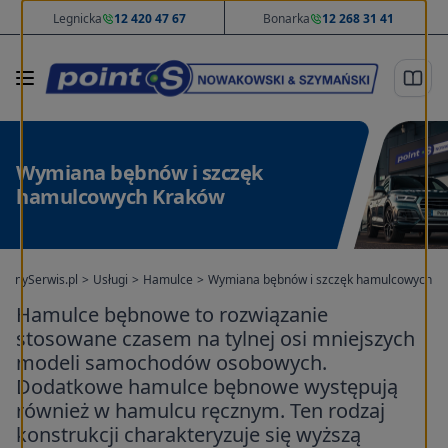
Legnicka
12 420 47 67
Bonarka
12 268 31 41
Wymiana bębnów i szczęk
hamulcowych Kraków
ponySerwis.pl
>
Usługi
>
Hamulce
>
Wymiana bębnów i szczęk hamulcowych
Hamulce bębnowe to rozwiązanie
stosowane czasem na tylnej osi mniejszych
modeli samochodów osobowych.
Dodatkowe hamulce bębnowe występują
również w hamulcu ręcznym. Ten rodzaj
konstrukcji charakteryzuje się wyższą