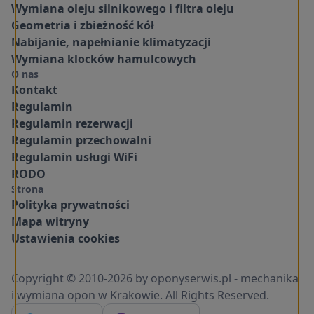
Wymiana oleju silnikowego i filtra oleju
Geometria i zbieżność kół
Nabijanie, napełnianie klimatyzacji
Wymiana klocków hamulcowych
O nas
Kontakt
Regulamin
Regulamin rezerwacji
Regulamin przechowalni
Regulamin usługi WiFi
RODO
Strona
Polityka prywatności
Mapa witryny
Ustawienia cookies
Copyright © 2010-2026 by oponyserwis.pl - mechanika
i wymiana opon w Krakowie. All Rights Reserved.