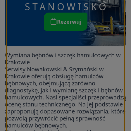
STANOWISKO
Rezerwuj
Wymiana bębnów i szczęk hamulcowych w
Krakowie
Serwisy Nowakowski & Szymański w
Krakowie oferują obsługę hamulców
bębnowych, obejmującą zarówno
diagnostykę, jak i wymianę szczęk i bębnów
hamulcowych. Nasi specjaliści przeprowadzą
ocenę stanu technicznego. Na jej podstawie
zaproponują dopasowane rozwiązania, które
pozwolą przywrócić pełną sprawność
hamulców bębnowych.