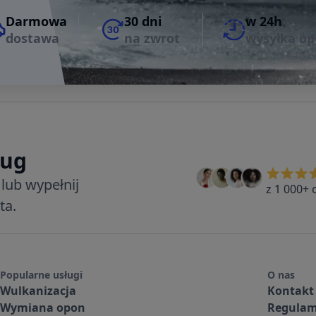
Darmowa
30 dni
w 24h
dostawa
na zwrot
wysyłka o
ług
lub wypełnij
z 1 000+ 
ta.
Popularne usługi
O nas
Wulkanizacja
Kontakt
Wymiana opon
Regulam