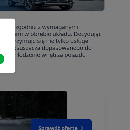
adzana zgodnie z wymaganymi
i pracami w obrębie układu. Decydując
e otrzymuje się nie tylko usługę
delu osuszacza dopasowanego do
emu chłodzenie wnętrza pojazdu
Sprawdź ofertę