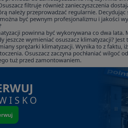
Osuszacz filtruje również zanieczyszczenia dost
tórą należy przeprowadzać regularnie. Decydując 
ożna być pewnym profesjonalizmu i jakości wyk
?
atyzacji powinna być wykonywana co dwa lata. M
y jeszcze wymieniać osuszacz klimatyzacji? Jest
any sprężarki klimatyzacji. Wynika to z faktu, iż
otoczenia. Osuszacz zaczyna pochłaniać wilgoć o
cego tuż przed zamontowaniem.
ERWUJ
WISKO
erwuj