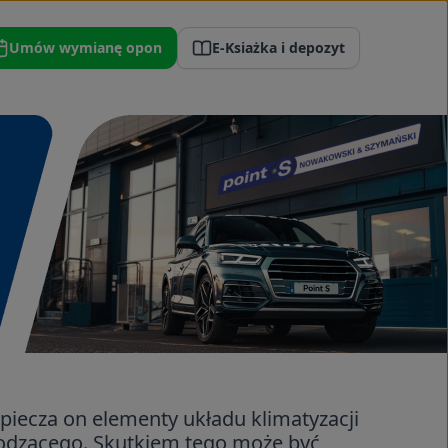
Umów wymianę opon
E-Ksiażka i depozyt
zpiecza on elementy układu klimatyzacji
hłodzącego. Skutkiem tego może być