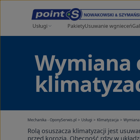
Usługi
Pakiety
Usuwanie wgnieceń
Gal
Wymiana 
klimatyza
Mechanika - OponySerwis.pl
>
Usługi
>
Klimatyzacja
>
Wymiana 
Rolą osuszacza klimatyzacji jest usuwa
przed korozją. Obecność rdzy w układz