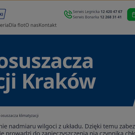
Serwis Legnicka
12 420 47 67
Serwis Bonarka
12 268 31 41
eria
Dla flot
O nas
Kontakt
osuszacza
cji Kraków
osuszacza klimatyzacji
nie nadmiaru wilgoci z układu. Dzięki temu zabe
ie prowadzi do zanieczyszczenia nią czynnika c