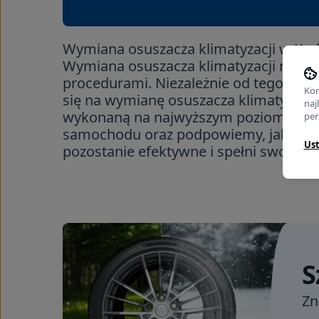
Wymiana osuszacza klimatyzacji w Kr
Wymiana osuszacza klimatyzacji nasz
procedurami. Niezależnie od tego, czy
Kor
się na wymianę osuszacza klimatyzacj
naj
wykonaną na najwyższym poziomie. 
per
samochodu oraz podpowiemy, jak zadba
Us
pozostanie efektywne i spełni swoją fun
S
Zn