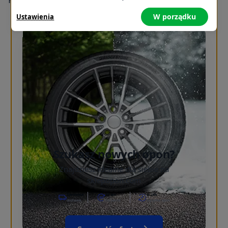
W porządku
Ustawienia
Szukasz nowych opon?
Znajdziesz idealne dla siebie na
sklepopon.com
Darmowa
30 dni
w 24h
dostawa
na zwrot
wysyłka opon