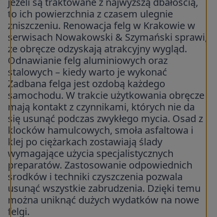
jeżeli są traktowane z najwyższą dbałością,
to ich powierzchnia z czasem ulegnie
zniszczeniu. Renowacja felg w Krakowie w
serwisach Nowakowski & Szymański sprawi,
że obręcze odzyskają atrakcyjny wygląd.
Odnawianie felg aluminiowych oraz
stalowych – kiedy warto je wykonać
Zadbana felga jest ozdobą każdego
samochodu. W trakcie użytkowania obręcze
mają kontakt z czynnikami, których nie da
się usunąć podczas zwykłego mycia. Osad z
klocków hamulcowych, smoła asfaltowa i
klej po ciężarkach zostawiają ślady
wymagające użycia specjalistycznych
preparatów. Zastosowanie odpowiednich
środków i techniki czyszczenia pozwala
usunąć wszystkie zabrudzenia. Dzięki temu
można uniknąć dużych wydatków na nowe
felgi.