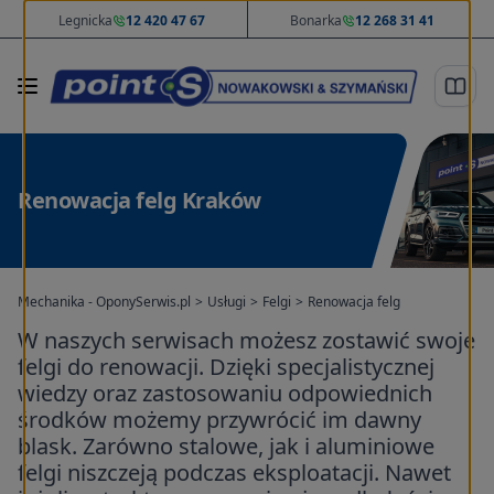
Legnicka
12 420 47 67
Bonarka
12 268 31 41
Renowacja felg Kraków
Mechanika - OponySerwis.pl
>
Usługi
>
Felgi
>
Renowacja felg
W naszych serwisach możesz zostawić swoje
felgi do renowacji. Dzięki specjalistycznej
wiedzy oraz zastosowaniu odpowiednich
środków możemy przywrócić im dawny
blask. Zarówno stalowe, jak i aluminiowe
felgi niszczeją podczas eksploatacji. Nawet