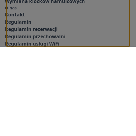
Wymiana klocków hamulcowych
O nas
Kontakt
Regulamin
Regulamin rezerwacji
Regulamin przechowalni
Regulamin usługi WiFi
RODO
Strona
Polityka prywatności
Mapa witryny
Ustawienia cookies
Copyright © 2010-2026 by oponyserwis.pl - mechanika
i wymiana opon w Krakowie. All Rights Reserved.
Facebook
Instagram
Umów wizytę