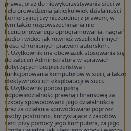
prawa, oraz do niewykorzystywania sieci w
celu prowadzenia jakiejkolwiek działalności
komercyjnej czy niezgodnej z prawem, w
tym także rozpowszechniania nie
licencjonowanego oprogramowania, nagrań
audio i wideo jak również wszelkich innych
treści chronionych prawem autorskim.
7. Użytkownik ma obowiązek stosowania się
do zaleceń Administratora w sprawach
dotyczących bezpieczeństwa i
funkcjonowania komputerów w sieci, a także
efektywności ich eksploatacji w sieci.
8. Użytkownik ponosi pełną
odpowiedzialność prawną i finansową za
szkody spowodowane jego działalnością
oraz za działania spowodowane poprzez
osoby postronne, korzystające z zasobów
sieci przy pomocy jego komputera, za jego
zgodą i wiedzą, jak i bez jego zgody i wiedzy.