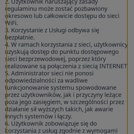
2. Użytkownik naruszający zasady
regulaminu może zostać pozbawiony
okresowo lub całkowicie dostępu do sieci
WiFi.
3. Korzystanie z Usługi odbywa się
bezpłatnie.
4. W ramach korzystania z sieci, użytkownicy
uzyskują dostęp do punktu dostępowego
sieci bezprzewodowej, poprzez który
realizowane są połączenia z siecią INTERNET.
5. Administrator sieci nie ponosi
odpowiedzialności za wadliwe
funkcjonowanie systemu spowodowane
przez użytkowników, jak i przyczyny leżące
poza jego zasięgiem, w szczególności przez
działanie sił wyższych takich, jak awarie
innych systemów i łączy.
6. Użytkownik zobowiązuje się do
korzystania z usług zgodnie z wymogami