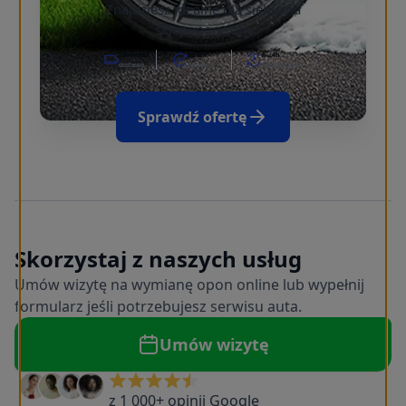
Znajdziesz idealne dla siebie na
sklepopon.com
Darmowa
30 dni
w 24h
dostawa
na zwrot
wysyłka opon
Sprawdź ofertę
Skorzystaj z naszych usług
Umów wizytę na wymianę opon online lub wypełnij
formularz jeśli potrzebujesz serwisu auta.
Umów wizytę
z 1 000+ opinii Google