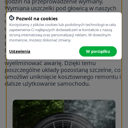
godzin na przeprowadzenie wymiany.
Wymiana uszczelki pod głowicą w naszych
serwisach w Krakowie
Pozwól na cookies
Wymiana uszczelki pod głowicą w Krakowie
Korzystamy z plików cookies lub podobnych technologii w celu
w serwisach Nowakowski & Szymański
zapewnienia Ci najlepszych doświadczeń w kontakcie z naszą
przywróci prawidłową pracę jednostki. W
stroną internetową oraz personalizacji reklam. W dowolnym
momencie, możesz dokonać zmiany.
połączeniu z planowaniem głowicy
przeprowadzonym przez naszych
W porządku
Ustawienia
specjalistów pozwoli to skutecznie
wyeliminować awarię. Dzięki temu
poszczególne układy pozostaną szczelne, co
umożliwi uniknięcie kosztownego remontu i
dalsze użytkowanie samochodu.