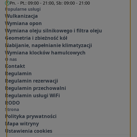
Pn. - Pt.: 09:00 - 21:00, Sb: 09:00 - 21:00
Popularne usługi
Wulkanizacja
Wymiana opon
Wymiana oleju silnikowego i filtra oleju
Geometria i zbieżność kół
Nabijanie, napełnianie klimatyzacji
Wymiana klocków hamulcowych
O nas
Kontakt
Regulamin
Regulamin rezerwacji
Regulamin przechowalni
Regulamin usługi WiFi
RODO
Strona
Polityka prywatności
Mapa witryny
Ustawienia cookies