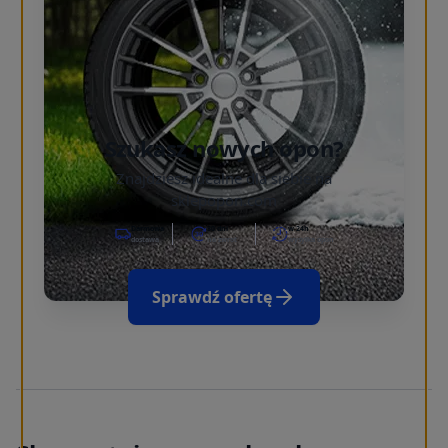
Szukasz nowych opon?
Znajdziesz idealne dla siebie na
sklepopon.com
Darmowa
30 dni
w 24h
dostawa
na zwrot
wysyłka opon
Sprawdź ofertę