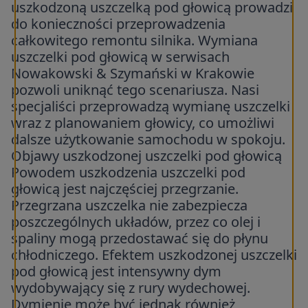
uszkodzoną uszczelką pod głowicą prowadzi
do konieczności przeprowadzenia
całkowitego remontu silnika. Wymiana
uszczelki pod głowicą w serwisach
Nowakowski & Szymański w Krakowie
pozwoli uniknąć tego scenariusza. Nasi
specjaliści przeprowadzą wymianę uszczelki
wraz z
planowaniem głowicy
, co umożliwi
dalsze użytkowanie samochodu w spokoju.
Objawy uszkodzonej uszczelki pod głowicą
Powodem uszkodzenia uszczelki pod
głowicą jest najczęściej przegrzanie.
Przegrzana uszczelka nie zabezpiecza
poszczególnych układów, przez co olej i
spaliny mogą przedostawać się do płynu
chłodniczego. Efektem uszkodzonej uszczelki
pod głowicą jest intensywny dym
wydobywający się z rury wydechowej.
Dymienie może być jednak również