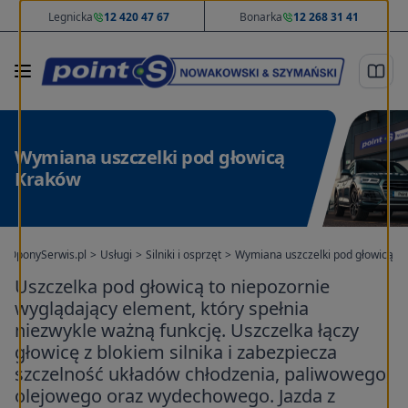
Legnicka
12 420 47 67
Bonarka
12 268 31 41
Wymiana uszczelki pod głowicą
Kraków
- OponySerwis.pl
>
Usługi
>
Silniki i osprzęt
>
Wymiana uszczelki pod głowicą
Uszczelka pod głowicą to niepozornie
wyglądający element, który spełnia
niezwykle ważną funkcję. Uszczelka łączy
głowicę z blokiem silnika i zabezpiecza
szczelność układów chłodzenia, paliwowego,
olejowego oraz wydechowego. Jazda z